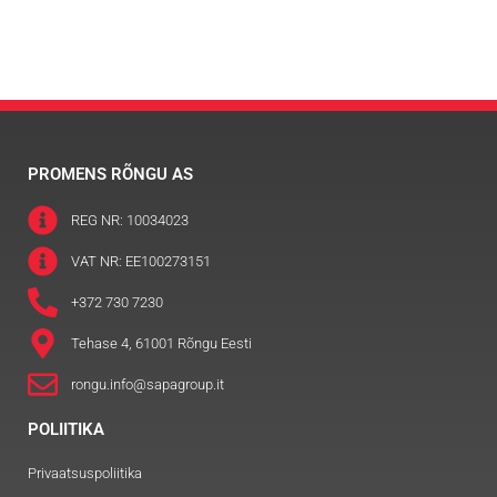
PROMENS RÕNGU AS
REG NR: 10034023
VAT NR: EE100273151
+372 730 7230
Tehase 4, 61001 Rõngu Eesti
rongu.info@sapagroup.it
POLIITIKA
Privaatsuspoliitika