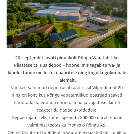
26. septembril avati pidulikult Rõngu Vabatahtliku
Päästeseltsi uus depoo – hoone, mis tagab turva- ja
kindlustunde meile kui naabritele ning kogu kogukonnale
laiemalt.
Värskelt valminud depoo asub aadressil Viljandi mnt 2b
ning on koht, kus Rõngu vabatahtlikud päästjad saavad
harjutada, täiendada ennetustööd ja vajadusel kiirelt
reageerida hädaolukordadele.
Depoo rajamiseks kulus ligikaudu 800 000 eurot, hoone
valmimist toetas ka Promens Rõngu AS.
Oleme tänulikud tublidele ja vapratele päästjatele – pole ju