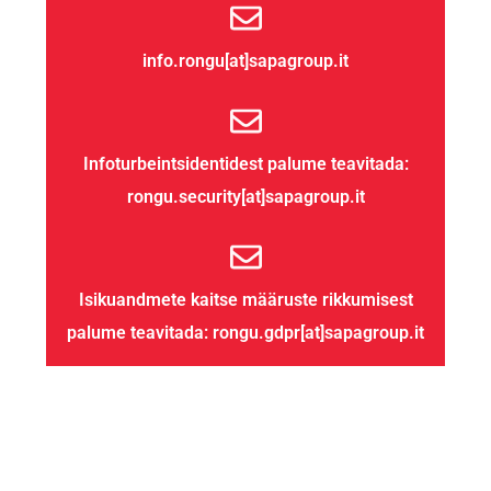
info.rongu[at]sapagroup.it
Infoturbeintsidentidest palume teavitada:
rongu.security[at]sapagroup.it
Isikuandmete kaitse määruste rikkumisest
palume teavitada: rongu.gdpr[at]sapagroup.it