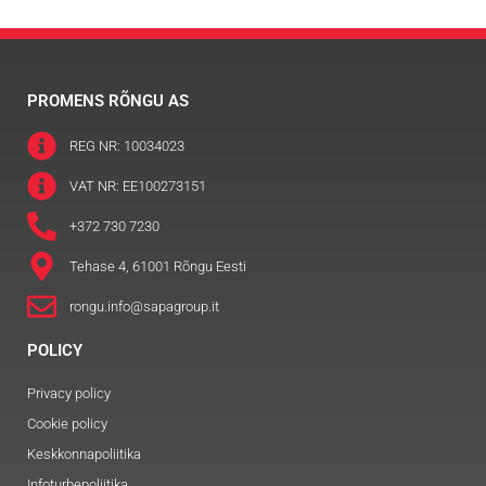
PROMENS RÕNGU AS
REG NR: 10034023
VAT NR: EE100273151
+372 730 7230
Tehase 4, 61001 Rõngu Eesti
rongu.info@sapagroup.it
POLICY
Privacy policy
Cookie policy
Keskkonnapoliitika
Infoturbepoliitika